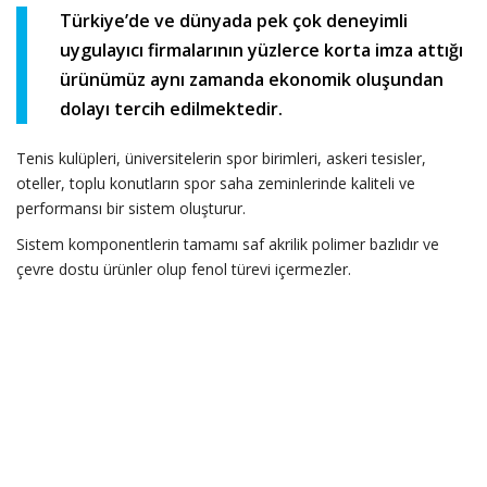
Türkiye’de ve dünyada pek çok deneyimli
uygulayıcı firmalarının yüzlerce korta imza attığı
ürünümüz aynı zamanda ekonomik oluşundan
dolayı tercih edilmektedir.
Tenis kulüpleri, üniversitelerin spor birimleri, askeri tesisler,
oteller, toplu konutların spor saha zeminlerinde kaliteli ve
performansı bir sistem oluşturur.
Sistem komponentlerin tamamı saf akrilik polimer bazlıdır ve
çevre dostu ürünler olup fenol türevi içermezler.
Acryflex-T Cushion Sistem
hakkında sormak istedikleriniz var
mı?