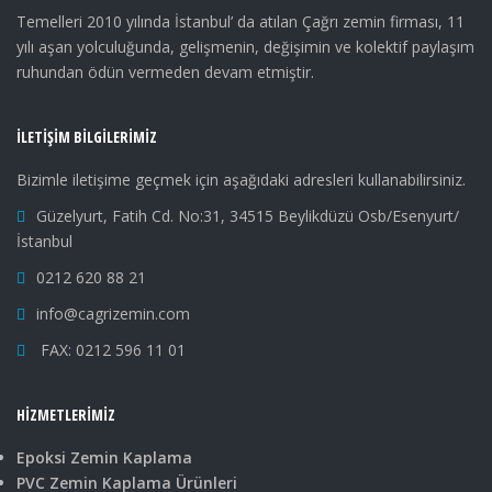
Temelleri 2010 yılında İstanbul’ da atılan Çağrı zemin firması, 11
yılı aşan yolculuğunda, gelişmenin, değişimin ve kolektif paylaşım
ruhundan ödün vermeden devam etmiştir.
İLETIŞIM BILGILERIMIZ
Bizimle iletişime geçmek için aşağıdaki adresleri kullanabilirsiniz.
Güzelyurt, Fatih Cd. No:31, 34515 Beylikdüzü Osb/Esenyurt/
İstanbul
0212 620 88 21
info@cagrizemin.com
FAX: 0212 596 11 01
HIZMETLERIMIZ
Epoksi Zemin Kaplama
PVC Zemin Kaplama Ürünleri