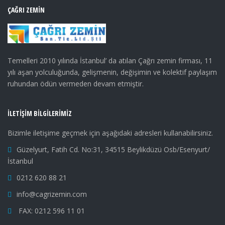
ÇAĞRI ZEMIN
Temelleri 2010 yılında İstanbul’ da atılan Çağrı zemin firması, 11
yılı aşan yolculuğunda, gelişmenin, değişimin ve kolektif paylaşım
ruhundan ödün vermeden devam etmiştir.
İLETIŞIM BILGILERIMIZ
Bizimle iletişime geçmek için aşağıdaki adresleri kullanabilirsiniz.
Güzelyurt, Fatih Cd. No:31, 34515 Beylikdüzü Osb/Esenyurt/
İstanbul
0212 620 88 21
info@cagrizemin.com
FAX: 0212 596 11 01