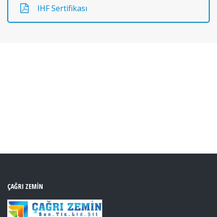
IHF Sertifikası
ÇAĞRI ZEMIN