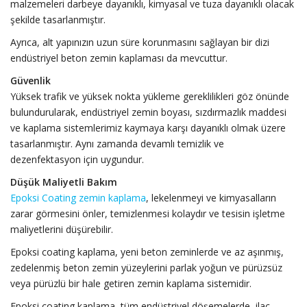
malzemeleri darbeye dayanıklı, kimyasal ve tuza dayanıklı olacak
şekilde tasarlanmıştır.
Ayrıca, alt yapınızın uzun süre korunmasını sağlayan bir dizi
endüstriyel beton zemin kaplaması da mevcuttur.
Güvenlik
Yüksek trafik ve yüksek nokta yükleme gereklilikleri göz önünde
bulundurularak, endüstriyel zemin boyası, sızdırmazlık maddesi
ve kaplama sistemlerimiz kaymaya karşı dayanıklı olmak üzere
tasarlanmıştır. Aynı zamanda devamlı temizlik ve
dezenfektasyon için uygundur.
Düşük Maliyetli Bakım
Epoksi Coating zemin kaplama
, lekelenmeyi ve kimyasalların
zarar görmesini önler, temizlenmesi kolaydır ve tesisin işletme
maliyetlerini düşürebilir.
Epoksi coating kaplama, yeni beton zeminlerde ve az aşınmış,
zedelenmiş beton zemin yüzeylerini parlak yoğun ve pürüzsüz
veya pürüzlü bir hale getiren zemin kaplama sistemidir.
Epoksi coating kaplama, tüm endüstriyel döşemelerde, ilaç