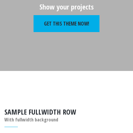
Show your projects
GET THIS THEME NOW!
SAMPLE FULLWIDTH ROW
With fullwidth background