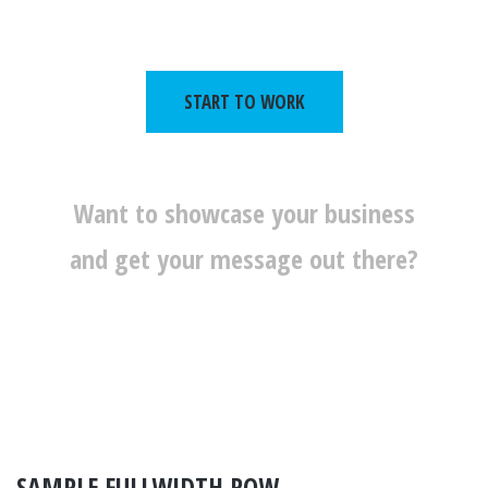
START TO WORK
We Are The Built
Want to showcase your business
and get your message out there?
SAMPLE FULLWIDTH ROW